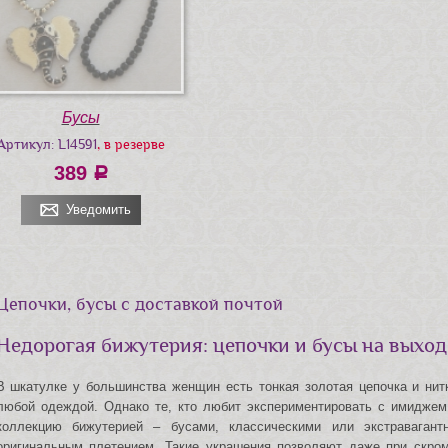
Бусы
Артикул: L14591
, в резерве
389
a
Уведомить
Цепочки, бусы с доставкой почтой
Недорогая бижутерия: цепочки и бусы на выход
В шкатулке у большинства женщин есть тонкая золотая цепочка и нит
любой одеждой. Однако те, кто любит экспериментировать с имидже
коллекцию бижутерией – бусами, классическими или экстраваган
оригинальным плетением. Такие украшения позволяют даже при скро