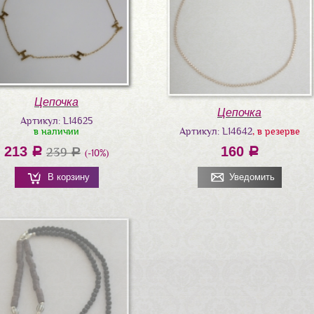
Цепочка
Цепочка
Артикул: L14625
в наличии
Артикул: L14642
, в резерве
213
160
a
239
a
a
(-10%)
В корзину
Уведомить