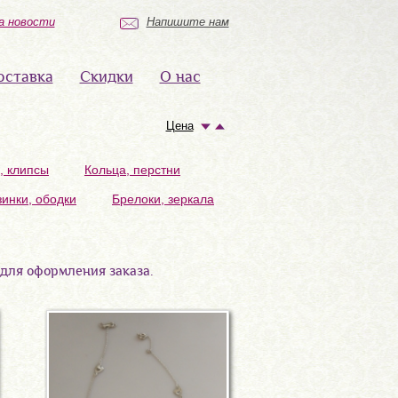
а новости
Напишите нам
оставка
Скидки
О нас
Цена
, клипсы
Кольца, перстни
зинки, ободки
Брелоки, зеркала
 для оформления заказа.