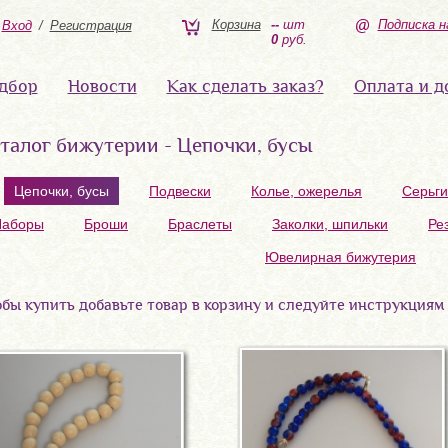
Корзина
--
шт
Подписка н
Вход
/
Регистрация
0
руб.
дбор
Новости
Как сделать заказ?
Оплата и д
талог бижутерии - Цепочки, бусы
Цепочки, бусы
Подвески
Колье, ожерелья
Серьги
Наборы
Броши
Браслеты
Заколки, шпильки
Ре
Ювелирная бижутерия
бы купить добавьте товар в корзину и следуйте инструкциям