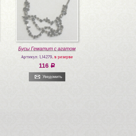
Бусы Гематит с агатом
Артикул: L14279
, в резерве
116
a
Уведомить