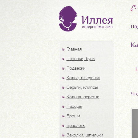
По
Ка
Главная
Цепочки, бусы
Подвески
Колье, ожерелья
Серьги, клипсы
Что
Кольца, перстни
Наборы
Броши
Браслеты
Заколки, шпильки