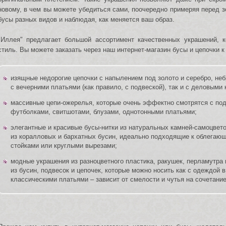
новому, в чем вы можете убедиться сами, поочередно примеряя перед 
бусы разных видов и наблюдая, как меняется ваш образ.
"Иллея" предлагает большой ассортимент качественных украшений, 
стиль. Вы можете заказать через наш интернет-магазин бусы и цепочки к
изящные недорогие цепочки с напылением под золото и серебро, неб
с вечерними платьями (как правило, с подвеской), так и с деловыми
массивные цепи-ожерелья, которые очень эффектно смотрятся с под
футболками, свитшотами, блузами, однотонными платьями;
элегантные и красивые бусы-нитки из натуральных камней-самоцветов 
из коралловых и бархатных бусин, идеально подходящие к облегающ
стойками или круглыми вырезами;
модные украшения из разноцветного пластика, ракушек, перламутра 
из бусин, подвесок и цепочек, которые можно носить как с одеждой 
классическими платьями – зависит от смелости и чутья на сочетани