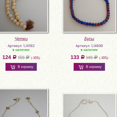
Бусы
Четки
Артикул: L14600
Артикул: L14592
в наличии
в наличии
133
124
a
149
a
139
a
a
(-10%)
(-10%)
В корзину
В корзину