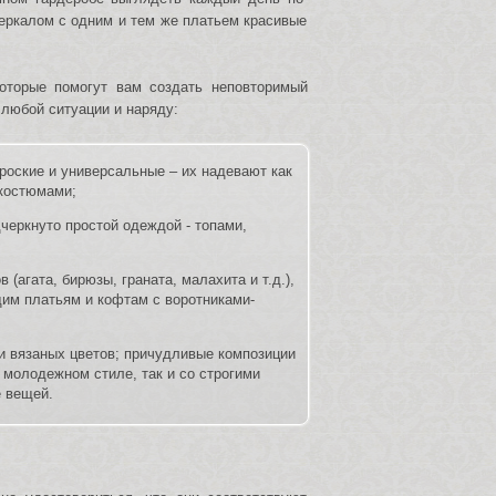
зеркалом с одним и тем же платьем красивые
которые помогут вам создать неповторимый
 любой ситуации и наряду:
роские и универсальные – их надевают как
 костюмами;
черкнуто простой одеждой - топами,
(агата, бирюзы, граната, малахита и т.д.),
им платьям и кофтам с воротниками-
и вязаных цветов; причудливые композиции
в молодежном стиле, так и со строгими
е вещей.