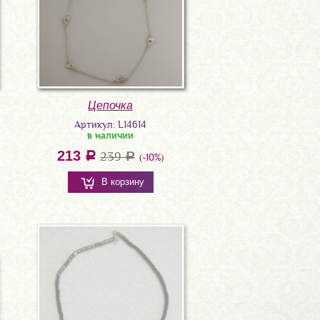
Цепочка
Артикул: L14614
в наличии
213
a
239
a
(-10%)
В корзину