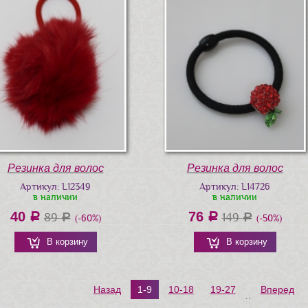
Резинка для волос
Резинка для волос
Артикул: L14726
Артикул: L12349
в наличии
в наличии
76
40
a
149
a
89
a
a
(-50%)
(-60%)
В корзину
В корзину
Назад
1-9
10-18
19-27
Вперед
..