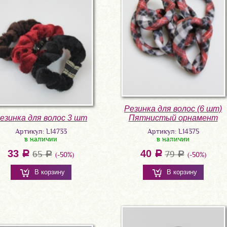
Резинка для волос (6 шт)
езинка для волос 3 шт
Пятнистый орнамент
Артикул: L14733
Артикул: L14375
в наличии
в наличии
33
40
a
65
a
79
a
a
(-50%)
(-50%)
В корзину
В корзину