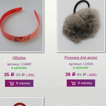
Резинка для волос
Ободок
Артикул: L12345
Артикул: L14687
в наличии
в наличии
36
35
a
89
a
39
a
a
(-60%)
(-10%)
В корзину
В корзину