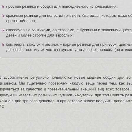
простые резинки и ободки для повседневного использования;
красивые резинки для волос из текстиля, благодаря которым даже о
презентабельно;
аксессуары с бантиками, со стразами, с бусинами и тканевыми цвета
детей и более строгие для взрослых;
комплекты заколок и резинок – парные резинки для причесок, цветны
дешевые, поэтому их часто покупают для девочек-непосед (не жалко 
В ассортименте регулярно появляются новые модные ободки для вол
дизайном. Мы тщательно проверяем каждую вещь перед тем, как вы
поручиться за качество и презентабельный внешний вид всех товаров.
продукции известных розничных бутиков бижутерии, при этом купить рез
можно в два-три раза дешевле, а при оптовом заказе получить дополнит
РФ.