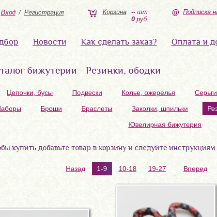
Корзина
--
шт
Подписка н
Вход
/
Регистрация
0
руб.
дбор
Новости
Как сделать заказ?
Оплата и д
талог бижутерии - Резинки, ободки
Цепочки, бусы
Подвески
Колье, ожерелья
Серьги
Наборы
Броши
Браслеты
Заколки, шпильки
Ре
Ювелирная бижутерия
бы купить добавьте товар в корзину и следуйте инструкциям
Назад
1-9
10-18
19-27
Вперед
..