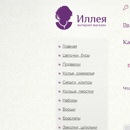
По
Ка
Главная
Цепочки, бусы
Подвески
Колье, ожерелья
Серьги, клипсы
Что
Кольца, перстни
Наборы
Броши
Браслеты
Заколки, шпильки