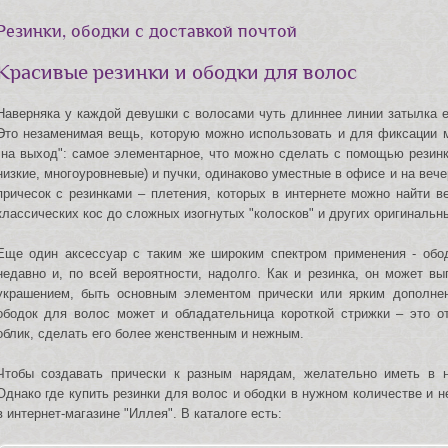
Резинки, ободки с доставкой почтой
Красивые резинки и ободки для волос
Наверняка у каждой девушки с волосами чуть длиннее линии затылка ес
Это незаменимая вещь, которую можно использовать и для фиксации 
"на выход": самое элементарное, что можно сделать с помощью резинк
низкие, многоуровневые) и пучки, одинаково уместные в офисе и на ве
причесок с резинками – плетения, которых в интернете можно найти в
классических кос до сложных изогнутых "колосков" и других оригинальн
Еще один аксессуар с таким же широким спектром применения - обо
недавно и, по всей вероятности, надолго. Как и резинка, он может 
украшением, быть основным элементом прически или ярким дополнен
ободок для волос может и обладательница короткой стрижки – это о
облик, сделать его более женственным и нежным.
Чтобы создавать прически к разным нарядам, желательно иметь в н
Однако где купить резинки для волос и ободки в нужном количестве и н
в интернет-магазине "Иллея". В каталоге есть: