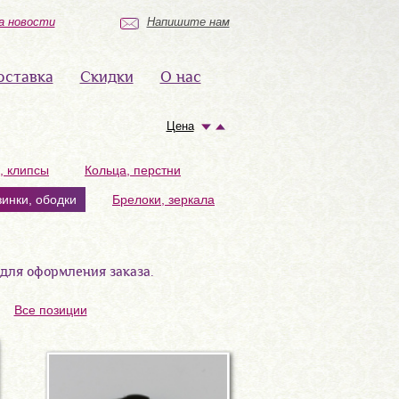
а новости
Напишите нам
оставка
Скидки
О нас
Цена
, клипсы
Кольца, перстни
зинки, ободки
Брелоки, зеркала
 для оформления заказа.
Все позиции