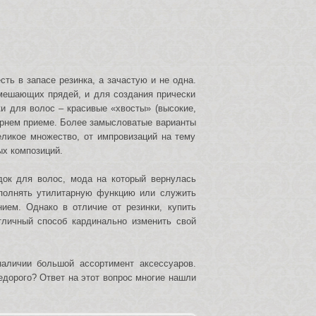
ть в запасе резинка, а зачастую и не одна.
мешающих прядей, и для создания прически
и для волос – красивые «хвосты» (высокие,
чернем приеме. Более замысловатые варианты
еликое множество, от импровизаций на тему
ых композиций.
док для волос, мода на который вернулась
выполнять утилитарную функцию или служить
ием. Однако в отличие от резинки, купить
тличный способ кардинально изменить свой
аличии большой ассортимент аксессуаров.
едорого? Ответ на этот вопрос многие нашли