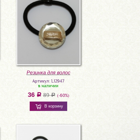
Резинка для волос
Артикул: L12947
в наличии
36
a
89
a
(-60%)
В корзину