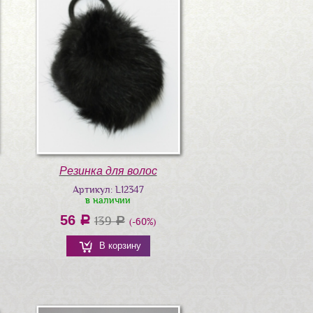
Резинка для волос
Артикул: L12347
в наличии
56
a
139
a
(-60%)
В корзину