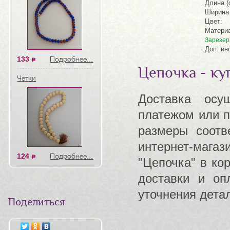
Длина (
Ширина 
Цвет:
Матери
Зарезер
Доп. ин
133
Подробнее...
a
Цепочка - ку
Четки
Доставка осу
платежом или п
размеры соотв
интернет-магаз
124
Подробнее...
a
"Цепочка" в ко
доставки и о
уточнения дета
Поделиться