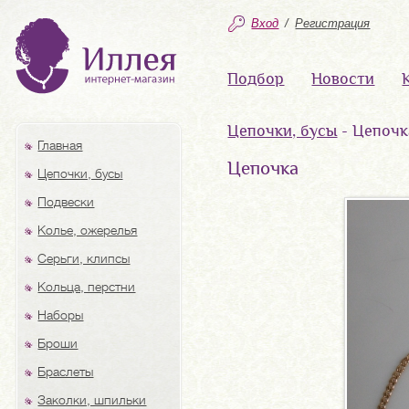
Вход
/
Регистрация
Подбор
Новости
Цепочки, бусы
- Цепочк
Главная
Цепочка
Цепочки, бусы
Подвески
Колье, ожерелья
Серьги, клипсы
Кольца, перстни
Наборы
Броши
Браслеты
Заколки, шпильки