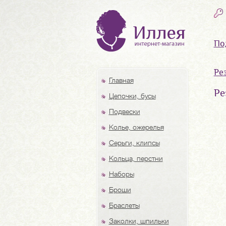
По
Ре
Главная
Ре
Цепочки, бусы
Подвески
Колье, ожерелья
Серьги, клипсы
Кольца, перстни
Наборы
Броши
Браслеты
Заколки, шпильки