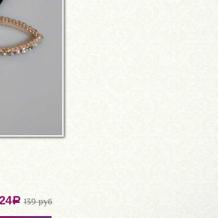
24
a
139 руб