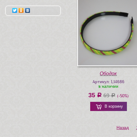
Ободок
Артикул: L14686
в наличии
35
a
69
a
(-50%)
В корзину
Назад