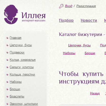
Вход
/
Регистрация
Подбор
Новости
Каталог бижутерии -
Главная
Цепочки, бусы
Цепочки, бусы
Под
Подвески
Наборы
Броши
Колье, ожерелья
Серьги, клипсы
Чтобы купить 
Кольца, перстни
инструкциям д
Наборы
Броши
Назад
Браслеты
Заколки, шпильки