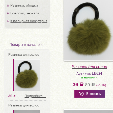
Резинки, ободки
Брелоки, зеркала
Ювелирная бижутерия
Товары в каталоге
Резинка для волос
Резинка для волос
Артикул: L13324
в наличии
36
a
89
a
(-60%)
В корзину
36
Подробнее...
a
Резинка для волос